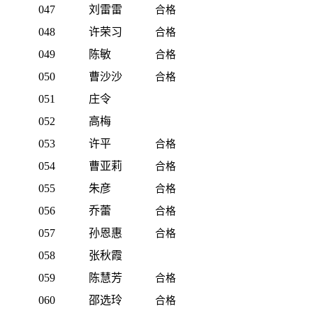
047
刘雷雷
合格
048
许荣习
合格
049
陈敏
合格
050
曹沙沙
合格
051
庄令
052
高梅
053
许平
合格
054
曹亚莉
合格
055
朱彦
合格
056
乔蕾
合格
057
孙恩惠
合格
058
张秋霞
059
陈慧芳
合格
060
邵选玲
合格