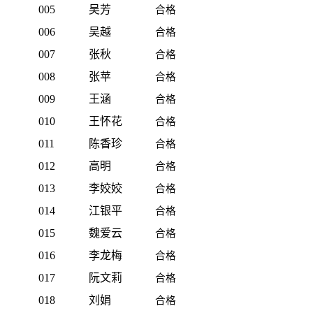
005
吴芳
合格
006
吴越
合格
007
张秋
合格
008
张苹
合格
009
王涵
合格
010
王怀花
合格
011
陈香珍
合格
012
高明
合格
013
李姣姣
合格
014
江银平
合格
015
魏爱云
合格
016
李龙梅
合格
017
阮文莉
合格
018
刘娟
合格