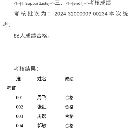
三、
考核成绩
<!--[if !supportLists]-->
<!--[endif]-->
考核批次为：
本次统
2024-32000009-00234
考：
人成绩合格。
86
考核结果：
准
姓名
成绩
考证
001
周飞
合格
002
张红
合格
003
周影
合格
004
郭敏
合格