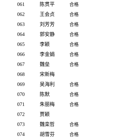
061
陈贯平
合格
062
王会贞
合格
063
刘芳芳
合格
064
郭安静
合格
065
李颖
合格
066
李金娟
合格
067
魏垒
合格
068
宋新梅
069
吴海利
合格
070
陈默
合格
071
朱丽梅
合格
072
贾颖
073
魏栾哲
合格
074
胡雪芬
合格