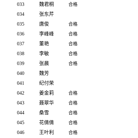
033
魏君桐
合格
034
张东芹
035
唐俊
合格
036
李峰峰
合格
037
董艳
合格
038
李敏
合格
039
张晨
合格
040
魏芳
041
纪付荣
042
姜金莉
合格
043
聂翠华
合格
044
桑雪
合格
045
花倩倩
合格
046
王叶利
合格