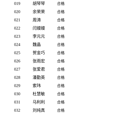
019
胡琴琴
合格
020
余荣荣
合格
021
周涛
合格
022
闫嫚嫚
合格
023
李元元
合格
024
魏晶
合格
025
贺金巧
合格
026
张雨宏
合格
027
张爱君
合格
028
潘勤英
合格
029
索玮
合格
030
杜慧敏
合格
031
马利利
合格
032
刘纯真
合格