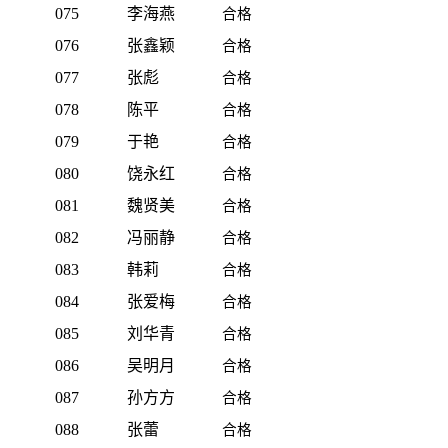
075
李海燕
合格
076
张鑫颖
合格
077
张彪
合格
078
陈平
合格
079
于艳
合格
080
饶永红
合格
081
魏贤美
合格
082
冯丽静
合格
083
韩莉
合格
084
张爱梅
合格
085
刘华青
合格
086
吴明月
合格
087
孙方方
合格
088
张蕾
合格