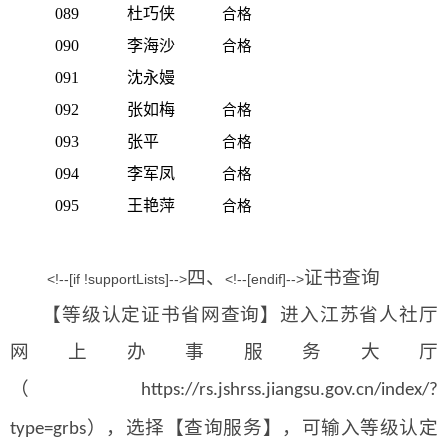
089
杜巧侠
合格
090
李海沙
合格
091
沈永嫚
092
张如梅
合格
093
张平
合格
094
李军凤
合格
095
王艳萍
合格
四、
证书查询
<!--[if !supportLists]-->
<!--[endif]-->
【等级认定证书省网查询】进入江苏省人社厅
网上办事服务大厅
（
https://rs.jshrss.jiangsu.gov.cn/index/?
），选择【查询服务】，可输入等级认定
type=grbs